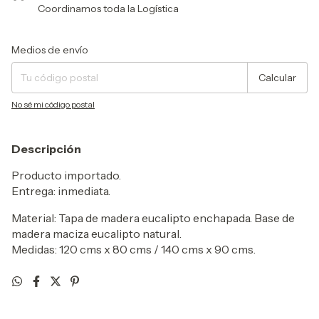
Coordinamos toda la Logística
Entregas para el CP:
Cambiar CP
Medios de envío
Calcular
No sé mi código postal
Descripción
Producto importado.
Entrega: inmediata.
Material: Tapa de madera eucalipto enchapada. Base de
madera maciza eucalipto natural.
Medidas: 120 cms x 80 cms / 140 cms x 90 cms.