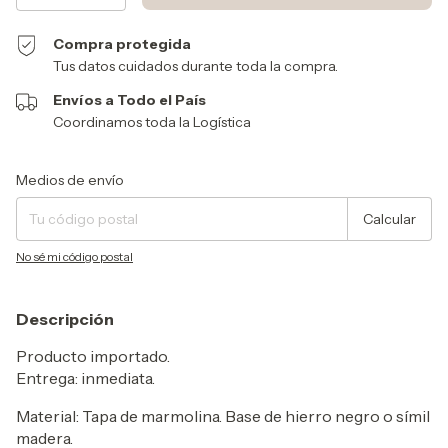
Compra protegida
Tus datos cuidados durante toda la compra.
Envíos a Todo el País
Coordinamos toda la Logística
Entregas para el CP:
Cambiar CP
Medios de envío
Calcular
No sé mi código postal
Descripción
Producto importado.
Entrega: inmediata.
Material:
Tapa de marmolina. Base de hierro negro o símil
madera.