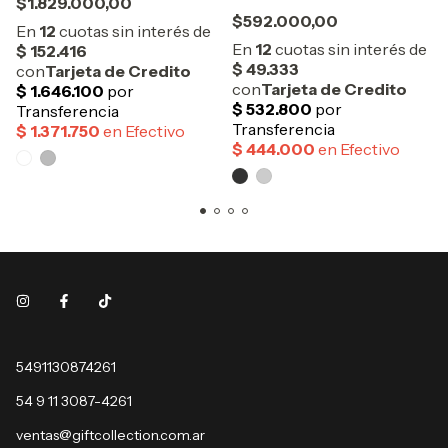
$1.829.000,00
$592.000,00
5491130874261
54 9 11 3087-4261
ventas@giftcollection.com.ar