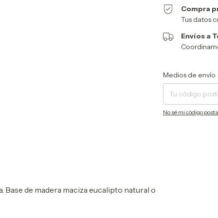
Compra p
Tus datos c
Envíos a T
Coordinamos
Entregas para el CP:
Medios de envío
No sé mi código posta
. Base de madera maciza eucalipto natural o