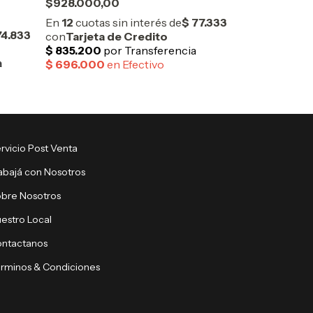
$928.000,00
$494.000,0
rvicio Post Venta
abajá con Nosotros
bre Nosotros
estro Local
ntactanos
rminos & Condiciones