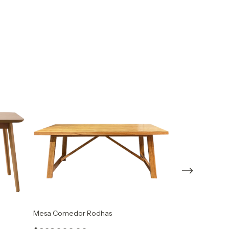
Mesa Comedor Rodhas
Mesa Comedor 
80x80cms