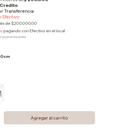
rés de
$200.000,00
to
pagando con Efectivo en el local
tras promociones
00cm