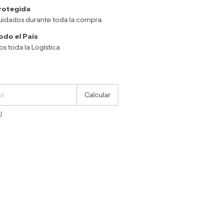
rotegida
uidados durante toda la compra.
odo el País
 toda la Logística
Cambiar CP
Calcular
l