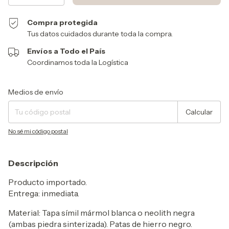
Compra protegida
Tus datos cuidados durante toda la compra.
Envíos a Todo el País
Coordinamos toda la Logística
Entregas para el CP:
Cambiar CP
Medios de envío
Calcular
No sé mi código postal
Descripción
Producto importado.
Entrega: inmediata.
Material:
Tapa símil mármol blanca o neolith negra
(ambas piedra sinterizada). Patas de hierro negro.